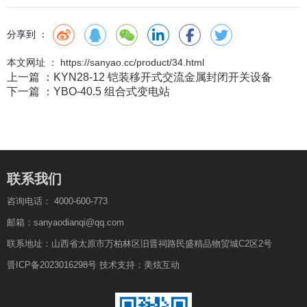
分享到 ：
本文网址 ： https://sanyao.cc/product/34.html
上一篇 ：
KYN28-12 铠装移开式交流金属封闭开关设备
下一篇 ：
YBO-40.5 组合式变电站
联系我们
咨询电话：
4000-600-773
邮箱：sanyaodianqi@qq.com
联系地址：山西省太原市万柏林区旧晋祠路民盛精品物贸城C2区2号
晋ICP备2023016298号
技术支持：
美炫互动