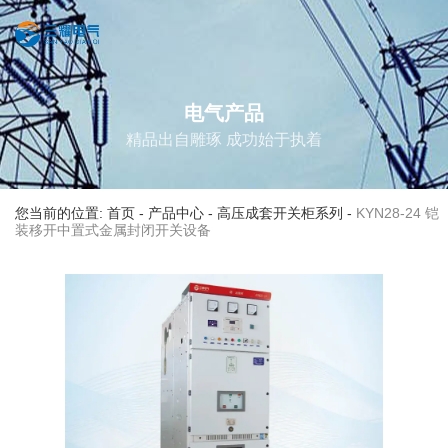
电气产品
精品出自雕琢 成功始于执着
您当前的位置: 首页
-
产品中心
-
高压成套开关柜系列
-
KYN28-24 铠
装移开中置式金属封闭开关设备