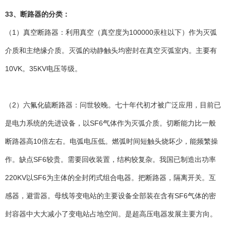
33、断路器的分类：
（1）真空断路器：利用真空（真空度为100000汞柱以下）作为灭弧
介质和主绝缘介质。灭弧的动静触头均密封在真空灭弧室内。主要有
10VK。35KV电压等级。
（2）六氟化硫断路器：问世较晚。七十年代初才被广泛应用，目前已
是电力系统的先进设备，以SF6气体作为灭弧介质。切断能力比一般
断路器高10倍左右。电弧电压低。燃弧时间短触头烧坏少，能频繁操
作。缺点SF6较贵。需要回收装置，结构较复杂。我国已制造出功率
220KV以SF6为主体的全封闭式组合电器。把断路器，隔离开关。互
感器，避雷器。母线等变电站的主要设备全部装在含有SF6气体的密
封容器中大大减小了变电站占地空间。是超高压电器发展主要方向。