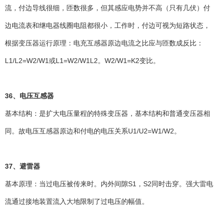
流，付边导线很细，匝数很多，但其感应电势并不高（只有几伏）付
边电流表和继电器线圈电阻都很小，工作时，付边可视为短路状态，
根据变压器运行原理：电充互感器原边电流之比应与匝数成反比：
L1/L2=W2/W1或L1=W2/W1L2。W2/W1=K2变比。
36、电压互感器
基本结构：是扩大电压量程的特殊变压器，基本结构和普通变压器相
同。故电压互感器原边和付电的电压关系U1/U2=W1/W2。
37、避雷器
基本原理：当过电压被传来时。内外间隙S1，S2同时击穿。强大雷电
流通过接地装置流入大地限制了过电压的幅值。